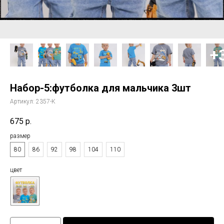
Набор-5:футболка для мальчика 3шт
Артикул:
2357-К
675
р.
размер
80
86
92
98
104
110
цвет