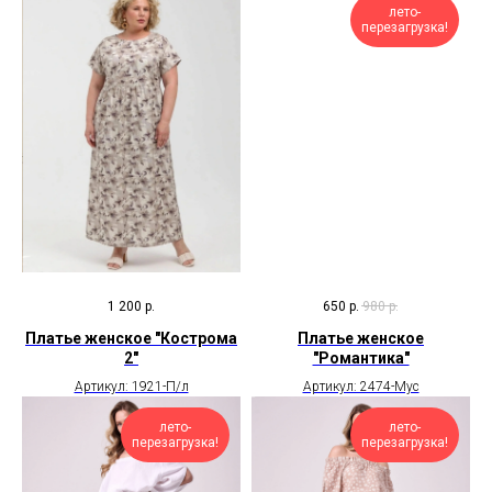
лето-
перезагрузка!
1 200
р.
650
р.
980
р.
Платье женское "Кострома
Платье женское
2"
"Романтика"
Артикул: 1921-П/л
Артикул: 2474-Мус
лето-
лето-
перезагрузка!
перезагрузка!