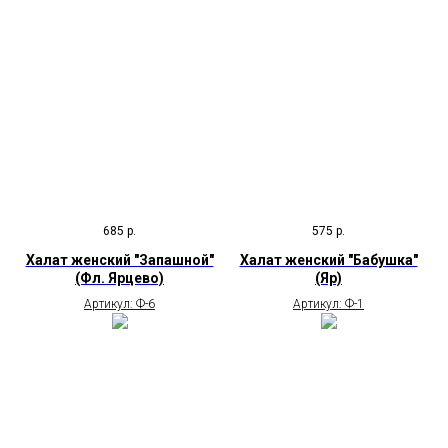
685
р.
575
р.
Халат женский "Запашной"
Халат женский "Бабушка"
(Фл. Ярцево)
(Яр)
Артикул: Ф-6
Артикул: Ф-1