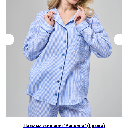
Пижама женская "Ривьера" (брюки)