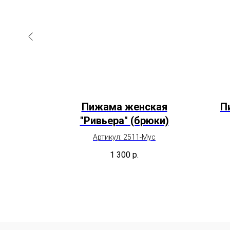
кая
Пижама женская
П
ки)
"Ривьера" (брюки)
с
Артикул: 2511-Мус
1 300
р.