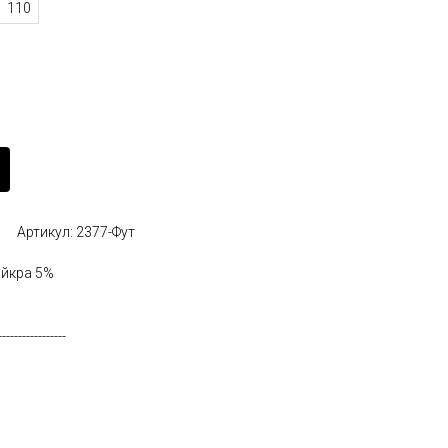
110
Артикул: 2377-Фут
айкра 5%
-----------------