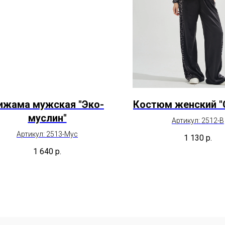
ижама мужская "Эко-
Костюм женский "
муслин"
Артикул: 2512-В
Артикул: 2513-Мус
1 130
р.
1 640
р.