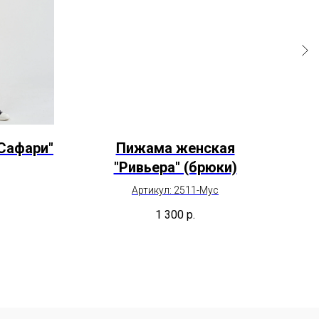
Сафари"
Пижама женская
"Ривьера" (брюки)
Артикул: 2511-Мус
1 300
р.