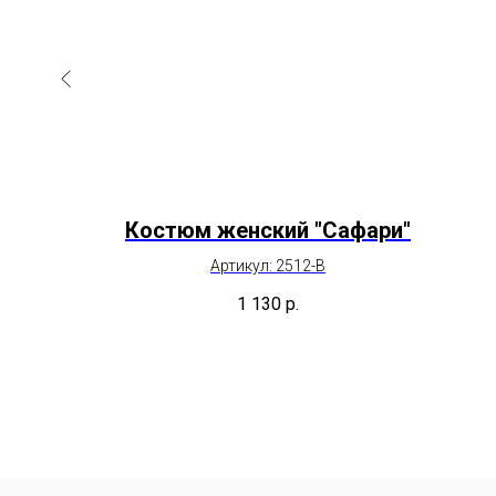
кая
Костюм женский "Сафари"
ки)
Артикул: 2512-В
с
1 130
р.