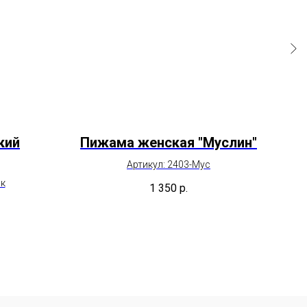
кий
Пижама женская "Муслин"
Ко
Артикул: 2403-Мус
ак
1 350
р.