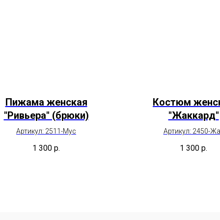
Пижама женская
Костюм женс
"Ривьера" (брюки)
"Жаккард"
Артикул: 2511-Мус
Артикул: 2450-Ж
1 300
р.
1 300
р.