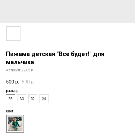
Пижама детская "Все будет!" для
мальчика
Артикул:
2263-К
500
р.
690
р.
размер
28
30
32
34
цвет