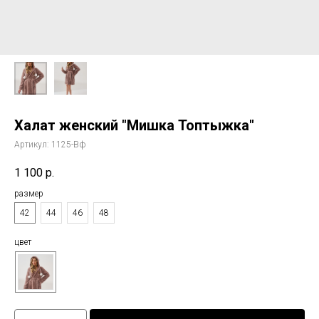
Халат женский "Мишка Топтыжка"
Артикул:
1125-Вф
1 100
р.
размер
42
44
46
48
цвет