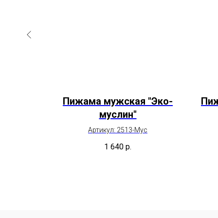
Сафари"
Пижама мужская "Эко-
Пиж
муслин"
Артикул: 2513-Мус
1 640
р.