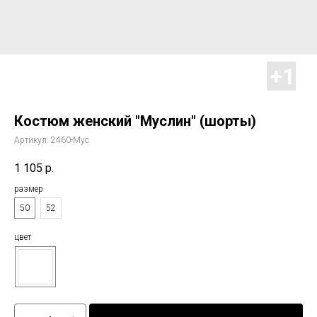
Костюм женский "Муслин" (шорты)
Артикул:
2460-Мус
1 105
р.
размер
50
52
цвет