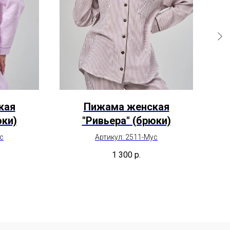
кая
Пижама женская
Ко
юки)
"Ривьера" (брюки)
с
Артикул: 2511-Мус
1 300
р.