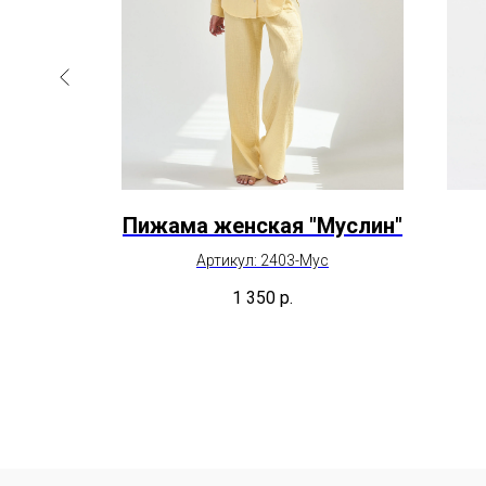
Сафари"
Пижама женская "Муслин"
Артикул: 2403-Мус
1 350
р.