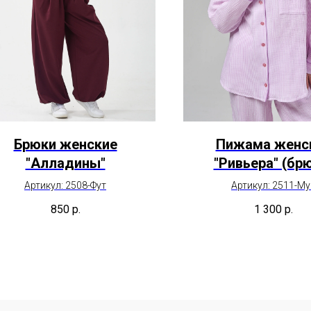
Брюки женские
Пижама женс
"Алладины"
"Ривьера" (бр
Артикул: 2508-Фут
Артикул: 2511-Му
850
р.
1 300
р.