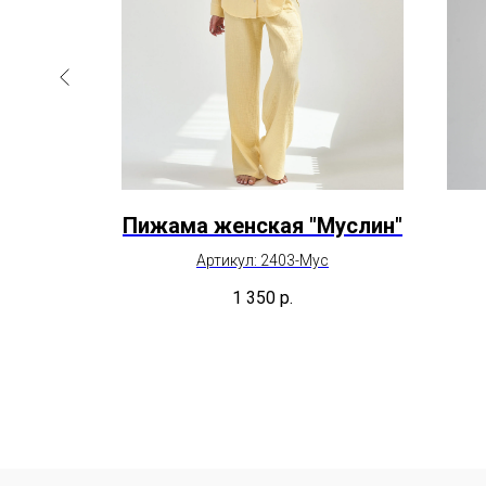
кий
Пижама женская "Муслин"
Артикул: 2403-Мус
к
1 350
р.