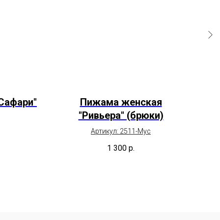
Сафари"
Пижама женская
"Ривьера" (брюки)
Артикул: 2511-Мус
1 300
р.