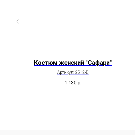
кая
Костюм женский "Сафари"
ки)
Артикул: 2512-В
с
1 130
р.