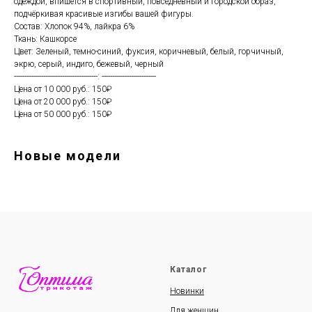
одеждой, впишется в спортивный, повседневный и городской образ,
подчёркивая красивые изгибы вашей фигуры.
Состав: Хлопок 94%, лайкра 6%
Ткань: Кашкорсе
Цвет: Зеленый, темно-синий, фуксия, коричневый, белый, горчичный,
экрю, серый, индиго, бежевый, черный
----------------------------------------: --------------------------
Цена от 10 000 руб.: 150₽
Цена от 20 000 руб.: 150₽
Цена от 50 000 руб.: 150₽
Новые модели
Каталог
Новинки
Для женщин