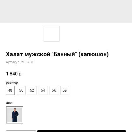
Халат мужской "Банный" (капюшон)
Артикул:
2037-М
1 840
р.
размер
48
50
52
54
56
58
цвет