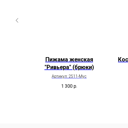
кая
Пижама женская
Кос
ки)
"Ривьера" (брюки)
с
Артикул: 2511-Мус
1 300
р.