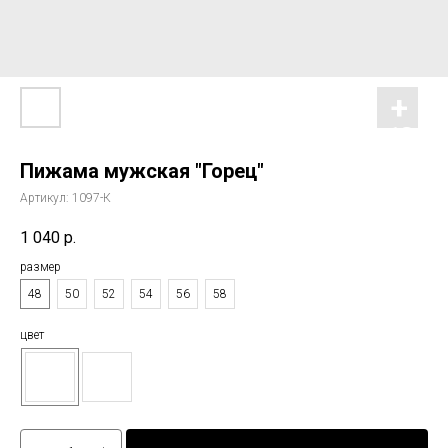
Пижама мужская "Горец"
Артикул:
1097-К
1 040
р.
размер
48
50
52
54
56
58
цвет