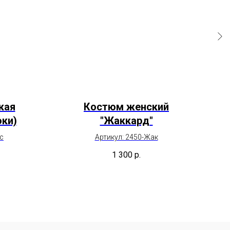
кая
Костюм женский
юки)
"Жаккард"
с
Артикул: 2450-Жак
1 300
р.