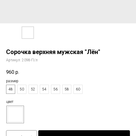
Сорочка верхняя мужская "Лён"
Артикул:
2098-П/л
960
р.
размер
48
50
52
54
56
58
60
цвет