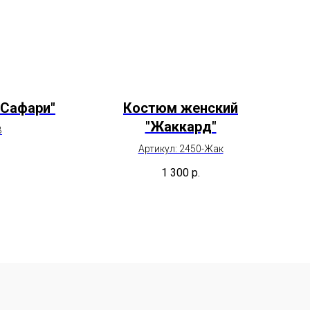
"Сафари"
Костюм женский
"Жаккард"
В
Артикул: 2450-Жак
1 300
р.