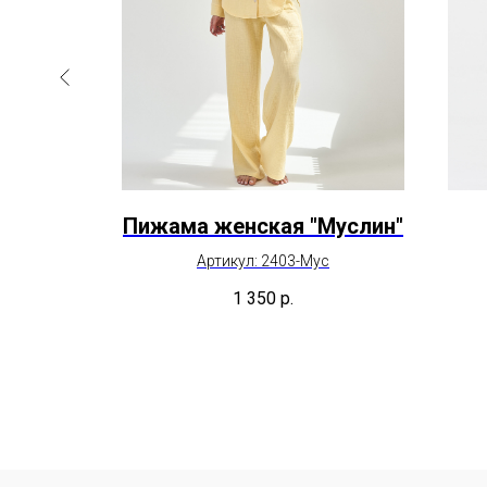
ий
Пижама женская "Муслин"
Артикул: 2403-Мус
1 350
р.