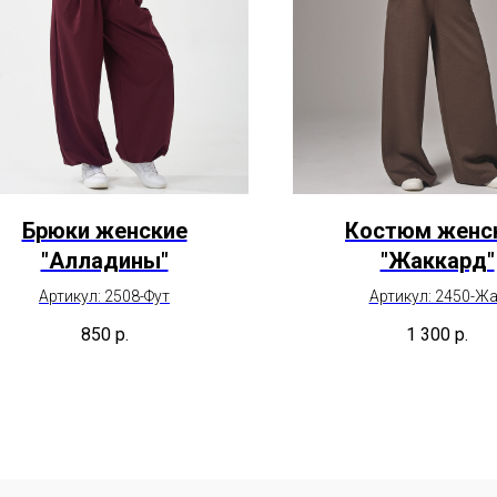
Брюки женские
Костюм женс
"Алладины"
"Жаккард"
Артикул: 2508-Фут
Артикул: 2450-Ж
850
р.
1 300
р.