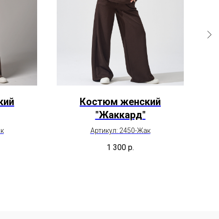
кий
Костюм женский
Ко
"Жаккард"
ак
Артикул: 2450-Жак
1 300
р.