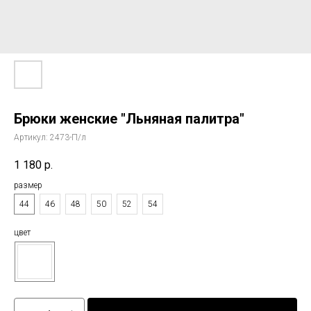
Брюки женские "Льняная палитра"
Артикул:
2473-П/л
1 180
р.
размер
44
46
48
50
52
54
цвет