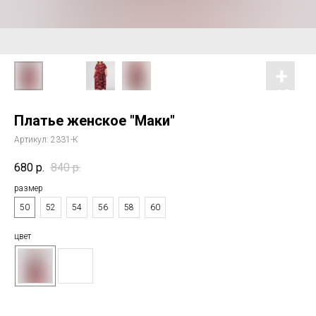
Платье женское "Маки"
Артикул:
2331-К
680
р.
840
р.
размер
50
52
54
56
58
60
цвет