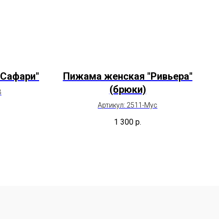
"Сафари"
Пижама женская "Ривьера"
(брюки)
В
Артикул: 2511-Мус
1 300
р.