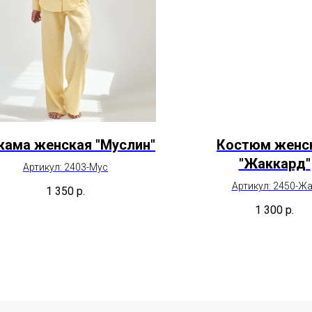
ама женская "Муслин"
Костюм женс
"Жаккард"
Артикул: 2403-Мус
Артикул: 2450-Ж
1 350
р.
1 300
р.