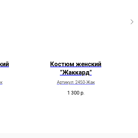
кий
Костюм женский
П
"Жаккард"
ак
Артикул: 2450-Жак
1 300
р.