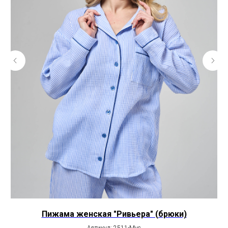
Пижама женская "Ривьера" (брюки)