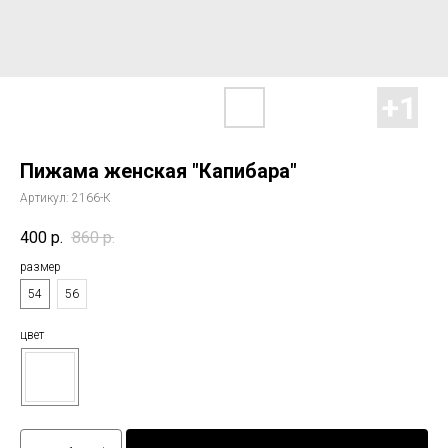
Пижама женская "Капибара"
Артикул:
2166-К
400
р.
860
р.
размер
54
56
цвет