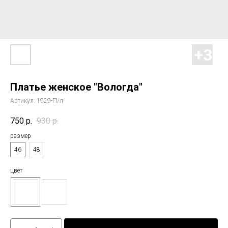
Платье женское "Вологда"
Артикул:
1929-П/л
750
р.
930
р.
размер
46
48
цвет